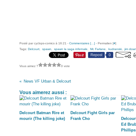
Posté par cyclops-comics à 16:21 -
Commentaires [
…
]
- Permalien [
#
]
Tags:
Delcourt
,
spawn
,
spawn la saga infernale
,
Mc Farlane
,
kudranski
,
jim dow
Repost
0
Vous aimez ?
0 vote
News VF Urban & Delcourt
Vous aimerez aussi :
Delcourt Batman Rire et
Delcourt Fight Girls par
mourir (The killing joke)
Frank Cho
Delcour
Ed Brub
Phillips