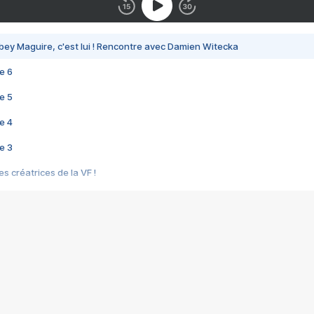
bey Maguire, c'est lui ! Rencontre avec Damien Witecka
e 6
e 5
e 4
e 3
s créatrices de la VF !
e 2
e 1
e Mektoub My Love arrive enfin ! Rencontre avec Shaïn Boumedine et Sal
i : après Toni en famille
elle réalise le bouleversant Dites lui que je l'aime