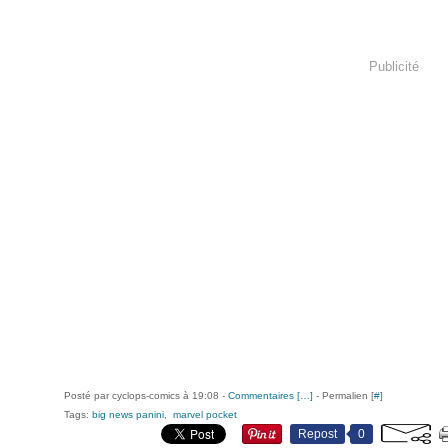
Publicité
Posté par cyclops-comics à 19:08 -
Commentaires [
…
]
- Permalien [
#
]
Tags:
big news panini
,
marvel pocket
Repost
0